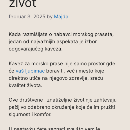
život
februar 3, 2025
by
Majda
Kada razmišljate o nabavci morskog praseta,
jedan od najvažnijih aspekata je izbor
odgovarajućeg kaveza.
Kavez za morsko prase nije samo prostor gde
će
vaš ljubimac
boraviti, već i mesto koje
direktno utiče na njegovo zdravlje, sreću i
kvalitet života.
Ove društvene i znatiželjne životinje zahtevaju
pažljivo odabrano okruženje koje će im pružiti
sigurnost i komfor.
U nastavku ćete saznati sve što vam je