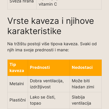
Sveža hrana
vitamin C
Vrste kaveza i njihove
karakteristike
Na tržištu postoji više tipova kaveza. Svaki od
njih ima svoje prednosti i mane:
Tip
Prednosti
Nedostaci
kaveza
Dobra ventilacija,
Može biti
Metalni
izdržljivost
hladan zimi
Lako se čisti,
Slabija
Plastični
topao
ventilacija