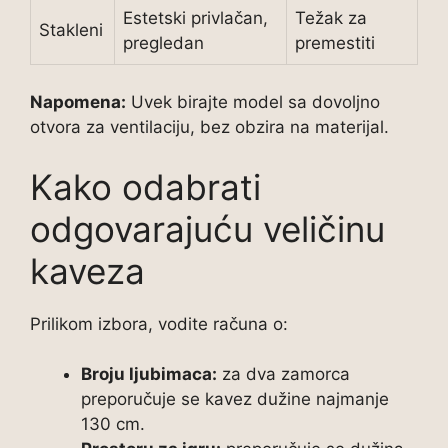
Estetski privlačan,
Težak za
Stakleni
pregledan
premestiti
Napomena:
Uvek birajte model sa dovoljno
otvora za ventilaciju, bez obzira na materijal.
Kako odabrati
odgovarajuću veličinu
kaveza
Prilikom izbora, vodite računa o:
Broju ljubimaca:
za dva zamorca
preporučuje se kavez dužine najmanje
130 cm.