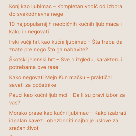
Konj kao ljubimac – Kompletan vodič od izbora
do svakodnevne nege
10 najpopularnijih neobičnih kućnih ljubimaca i
kako ih negovati
Irski vučji hrt kao kućni ljubimac – Šta treba da
znate pre nego što ga nabavite?
Škotski jelenski hrt – Sve o izgledu, karakteru i
potrebama ove rase
Kako negovati Mejn Kun mačku – praktični
saveti za početnike
Pauci kao kućni ljubimci – Da li su pravi izbor za
vas?
Morsko prase kao kućni ljubimac – Kako izabrati
idealan kavez i obezbediti najbolje uslove za
srećan život