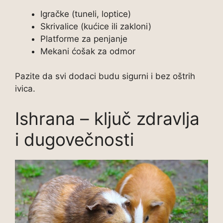
Igračke (tuneli, loptice)
Skrivalice (kućice ili zakloni)
Platforme za penjanje
Mekani ćošak za odmor
Pazite da svi dodaci budu sigurni i bez oštrih
ivica.
Ishrana – ključ zdravlja
i dugovečnosti