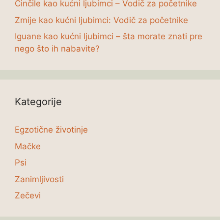
Činčile kao kućni ljubimci – Vodič za početnike
Zmije kao kućni ljubimci: Vodič za početnike
Iguane kao kućni ljubimci – šta morate znati pre
nego što ih nabavite?
Kategorije
Egzotične životinje
Mačke
Psi
Zanimljivosti
Zečevi