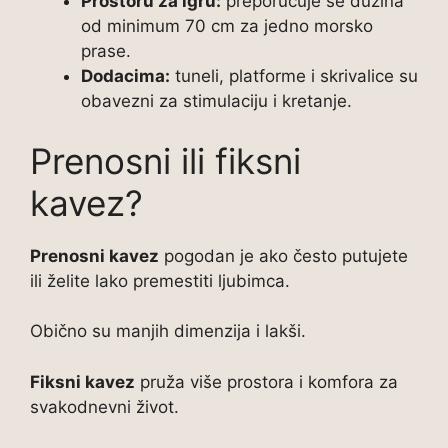
Prostoru za igru:
preporučuje se dužina
od minimum 70 cm za jedno morsko
prase.
Dodacima:
tuneli, platforme i skrivalice su
obavezni za stimulaciju i kretanje.
Prenosni ili fiksni
kavez?
Prenosni kavez
pogodan je ako često putujete
ili želite lako premestiti ljubimca.
Obično su manjih dimenzija i lakši.
Fiksni kavez
pruža više prostora i komfora za
svakodnevni život.