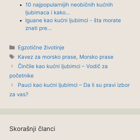
10 najpopularnijih neobičnih kućnih
ljubimaca i kako…
Iguane kao kućni ljubimci - šta morate
znati pre…
Categories
Egzotične životinje
Tags
Kavez za morsko prase
,
Morsko prase
Činčile kao kućni ljubimci – Vodič za
početnike
Pauci kao kućni ljubimci – Da li su pravi izbor
za vas?
Skorašnji članci