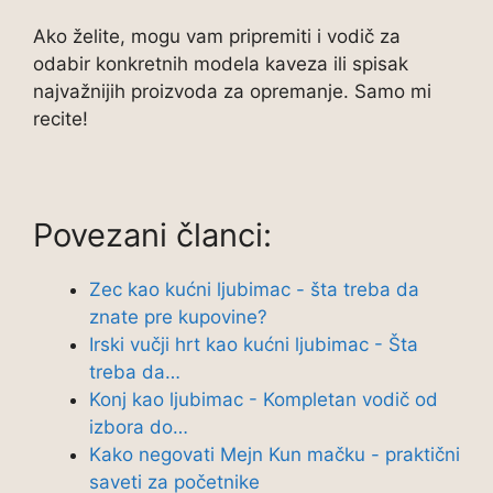
Ako želite, mogu vam pripremiti i vodič za
odabir konkretnih modela kaveza ili spisak
najvažnijih proizvoda za opremanje. Samo mi
recite!
Povezani članci:
Zec kao kućni ljubimac - šta treba da
znate pre kupovine?
Irski vučji hrt kao kućni ljubimac - Šta
treba da…
Konj kao ljubimac - Kompletan vodič od
izbora do…
Kako negovati Mejn Kun mačku - praktični
saveti za početnike