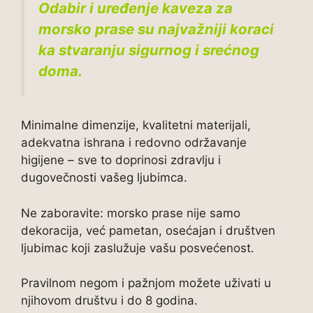
Odabir i uređenje kaveza za
morsko prase su najvažniji koraci
ka stvaranju sigurnog i srećnog
doma.
Minimalne dimenzije, kvalitetni materijali,
adekvatna ishrana i redovno održavanje
higijene – sve to doprinosi zdravlju i
dugovečnosti vašeg ljubimca.
Ne zaboravite: morsko prase nije samo
dekoracija, već pametan, osećajan i društven
ljubimac koji zaslužuje vašu posvećenost.
Pravilnom negom i pažnjom možete uživati u
njihovom društvu i do 8 godina.