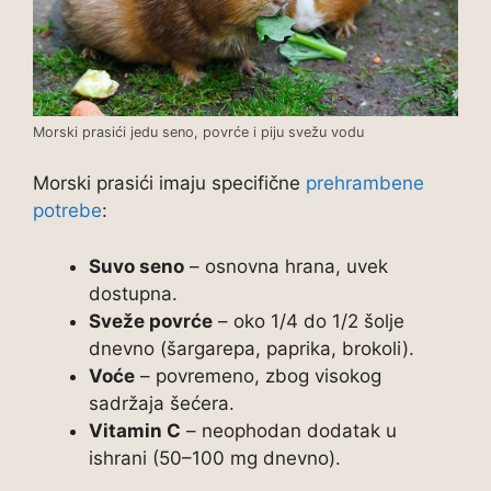
Morski prasići jedu seno, povrće i piju svežu vodu
Morski prasići imaju specifične
prehrambene
potrebe
:
Suvo seno
– osnovna hrana, uvek
dostupna.
Sveže povrće
– oko 1/4 do 1/2 šolje
dnevno (šargarepa, paprika, brokoli).
Voće
– povremeno, zbog visokog
sadržaja šećera.
Vitamin C
– neophodan dodatak u
ishrani (50–100 mg dnevno).