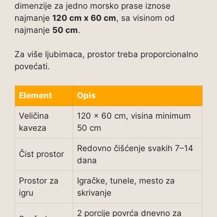
dimenzije za jedno morsko prase iznose
najmanje
120 cm x 60 cm
, sa visinom od
najmanje
50 cm
.
Za više ljubimaca, prostor treba proporcionalno
povećati.
Element
Opis
Veličina
120 x 60 cm, visina minimum
kaveza
50 cm
Redovno čišćenje svakih 7–14
Čist prostor
dana
Prostor za
Igračke, tunele, mesto za
igru
skrivanje
2 porcije povrća dnevno za