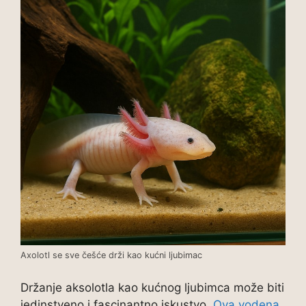
Axolotl se sve češće drži kao kućni ljubimac
Držanje aksolotla kao kućnog ljubimca može biti
jedinstveno i fascinantno iskustvo.
Ova vodena