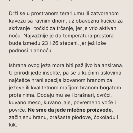
Drži se u prostranom terarijumu ili zatvorenom
kavezu sa ravnim dnom, uz obaveznu kućicu za
skrivanje i točkić za trčanje, jer je vrlo aktivan
noću. Najvažnije je da temperatura prostora
bude između 23 i 26 stepeni, jer jež loše
podnosi hladnoću.
Ishrana ovog ježa mora biti pažljivo balansirana.
U prirodi jede insekte, pa se u kućnim uslovima
najčešće hrani specijalizovanom hranom za
ježeve ili kvalitetnom mačjom hranom bogatom
proteinima. Dodaju mu se i brašnari, cvrčci,
kuvano meso, kuvano jaje, povremeno voće i
povrće.
Ne sme da jede mlečne proizvode
,
začinjenu hranu, orašaste plodove, čokoladu i
luk.