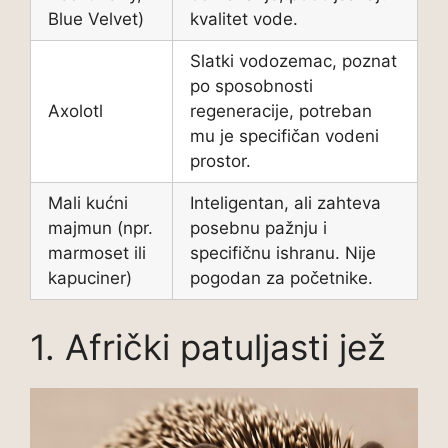
Blue Velvet)
kvalitet vode.
Slatki vodozemac, poznat
po sposobnosti
Axolotl
regeneracije, potreban
mu je specifičan vodeni
prostor.
Mali kućni
Inteligentan, ali zahteva
majmun (npr.
posebnu pažnju i
marmoset ili
specifičnu ishranu. Nije
kapuciner)
pogodan za početnike.
1. Afrički patuljasti jež