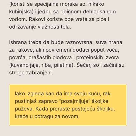
(koristi se specijalna morska so, nikako
kuhinjska) i jednu sa običnom dehlorisanom
vodom. Rakovi koriste obe vrste za piće i
održavanje vlažnosti tela.
Ishrana treba da bude raznovrsna: suva hrana
za rakove, ali i povremeni dodaci poput voća,
povrća, orašastih plodova i proteinskih izvora
(kuvano jaje, riba, piletina). Šećer, so i začini su
strogo zabranjeni.
Iako izgleda kao da ima svoju kuću, rak
pustinjaš zapravo “pozajmljuje” školjke
puževa. Kada preraste postojeću školjku,
kreće u potragu za novom.