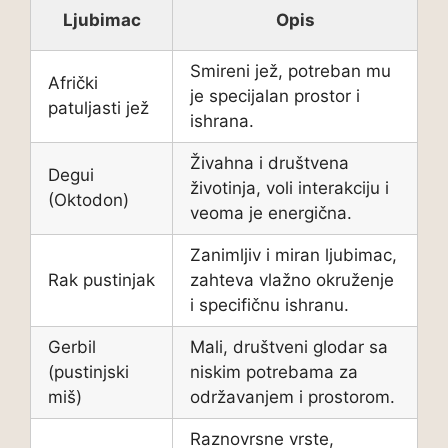
Ljubimac
Opis
Smireni jež, potreban mu
Afrički
je specijalan prostor i
patuljasti jež
ishrana.
Živahna i društvena
Degui
životinja, voli interakciju i
(Oktodon)
veoma je energična.
Zanimljiv i miran ljubimac,
Rak pustinjak
zahteva vlažno okruženje
i specifičnu ishranu.
Gerbil
Mali, društveni glodar sa
(pustinjski
niskim potrebama za
miš)
održavanjem i prostorom.
Raznovrsne vrste,