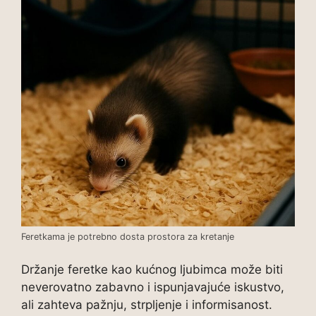
Feretkama je potrebno dosta prostora za kretanje
Držanje feretke kao kućnog ljubimca može biti
neverovatno zabavno i ispunjavajuće iskustvo,
ali zahteva pažnju, strpljenje i informisanost.