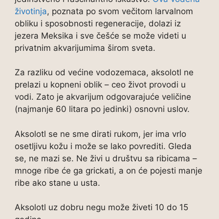
životinja
, poznata po svom večitom larvalnom
obliku i sposobnosti regeneracije, dolazi iz
jezera Meksika i sve češće se može videti u
privatnim akvarijumima širom sveta.
Za razliku od većine vodozemaca, aksolotl ne
prelazi u kopneni oblik – ceo život provodi u
vodi. Zato je akvarijum odgovarajuće veličine
(najmanje 60 litara po jedinki) osnovni uslov.
Aksolotl se ne sme dirati rukom, jer ima vrlo
osetljivu kožu i može se lako povrediti. Gleda
se, ne mazi se. Ne živi u društvu sa ribicama –
mnoge ribe će ga grickati, a on će pojesti manje
ribe ako stane u usta.
Aksolotl uz dobru negu može živeti 10 do 15