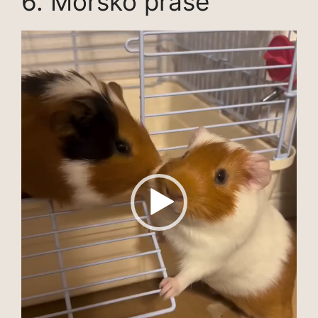
6. Morsko prase
Pregledač
video
zapisa