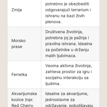
potrebno je obezbediti
Zmija
odgovarajući terrarium i
ishranu na bazi živih
plenova.
Društvena životinja,
potrebna joj je pažnja i
Morsko
pravilna ishrana. Idealna
prase
za početnike u držanju
malih ljubimaca.
Veoma aktivna životinja,
zahteva prostor za igru i
Ferretka
socijalnu interakciju sa
ljudima.
Akvarijumske
Idealne za akvarijume,
kozice (npr.
jednostavne za
Red Cherry,
održavanje, poboljšavaju