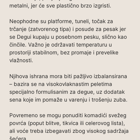
metalni, jer će sve plastično brzo izgristi.
Neophodne su platforme, tuneli, točak za
trčanje (zatvorenog tipa) i posude za pesak jer
se Degui kupaju u posebnom pesku, slično kao
činčile. Važno je održavati temperaturu u
prostoriji stabilnom, bez promaje i prevelike
vlažnosti.
Njihova ishrana mora biti pažljivo izbalansirana
– bazira se na visokovlaknastim peletima
specijalno formulisanim za degue, uz dodatak
sena koje im pomaže u varenju i trošenju zuba.
Povremeno se mogu ponuditi komadići svežeg
povrća (poput blitve, tikvica ili celerovog lista),
ali voće treba izbegavati zbog visokog sadržaja
šećera.