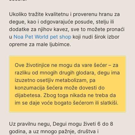
Ukoliko tražite kvalitetnu i proverenu hranu za
degue, kao i odgovarajuće posude, stelju ili
dodatke za njihov kavez, sve to možete pronaći
u
Noa Pet World pet shop
koji nudi širok izbor
opreme za male ljubimce.
Ove životinjice ne mogu da vare šećer – za
razliku od mnogih drugih glodara, degu ima
izuzetno osetljiv metabolizam, pa
konzumacija šećera može dovesti do
dijabetesa. Zbog toga nikada ne treba da
im se daje voće bogato šećerom ili slatkiši.
Uz pravilnu negu, Degui mogu živeti 6 do 8
godina, a uz mnogo pažnje, društva i