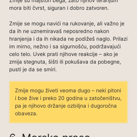
Zmije su majstori bega, zato njihov terarijum
mora biti čvrst, siguran i dobro zatvoren.
Zmije se mogu navići na rukovanje, ali važno je
da ih ne uznemiravaš neposredno nakon
hranjenja i da ih nikada ne podižeš naglo. Prilazi
im mirno, nežno i sa sigurnošću, podržavajući
celo telo. Uvek prati njihove reakcije – ako je
zmija stegnuta, šišti ili pokušava da pobegne,
pusti je da se smiri.
Zmije mogu živeti veoma dugo – neki pitoni
i boe žive i preko 20 godina u zatočeništvu,
pa je njihovo držanje ozbiljna i dugoročna
obaveza.