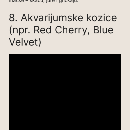
mačke – skaču, jure i grickaju.
8. Akvarijumske kozice
(npr. Red Cherry, Blue
Velvet)