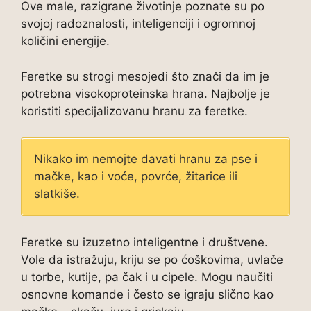
Ove male, razigrane životinje poznate su po
svojoj radoznalosti, inteligenciji i ogromnoj
količini energije.
Feretke su strogi mesojedi što znači da im je
potrebna visokoproteinska hrana. Najbolje je
koristiti specijalizovanu hranu za feretke.
Nikako im nemojte davati hranu za pse i
mačke, kao i voće, povrće, žitarice ili
slatkiše.
Feretke su izuzetno inteligentne i društvene.
Vole da istražuju, kriju se po ćoškovima, uvlače
u torbe, kutije, pa čak i u cipele. Mogu naučiti
osnovne komande i često se igraju slično kao