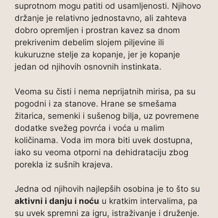
suprotnom mogu patiti od usamljenosti. Njihovo
držanje je relativno jednostavno, ali zahteva
dobro opremljen i prostran kavez sa dnom
prekrivenim debelim slojem piljevine ili
kukuruzne stelje za kopanje, jer je kopanje
jedan od njihovih osnovnih instinkata.
Veoma su čisti i nema neprijatnih mirisa, pa su
pogodni i za stanove. Hrane se smešama
žitarica, semenki i sušenog bilja, uz povremene
dodatke svežeg povrća i voća u malim
količinama. Voda im mora biti uvek dostupna,
iako su veoma otporni na dehidrataciju zbog
porekla iz sušnih krajeva.
Jedna od njihovih najlepših osobina je to što su
aktivni i danju i noću
u kratkim intervalima, pa
su uvek spremni za igru, istraživanje i druženje.