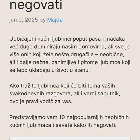
negovati
jun 9, 2025
by
Majda
Uobičajeni kućni ljubimci poput pasa i mačaka
već dugo dominiraju našim domovima, ali sve je
više onih koji žele nešto drugačije – neobične,
ali i dalje nežne, zanimljive i pitome ljubimce koji
se lepo uklapaju u život u stanu.
Ako tražite ljubimca koji će biti tema vaših
svakodnevnih razgovora, ali i verni saputnik,
ovo je pravi vodič za vas.
Predstavljamo vam 10 najpopularnijih neobičnih
kućnih ljubimaca i savete kako ih negovati.