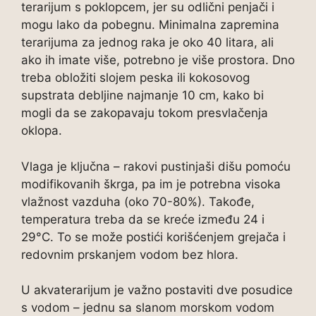
terarijum s poklopcem, jer su odlični penjači i
mogu lako da pobegnu. Minimalna zapremina
terarijuma za jednog raka je oko 40 litara, ali
ako ih imate više, potrebno je više prostora. Dno
treba obložiti slojem peska ili kokosovog
supstrata debljine najmanje 10 cm, kako bi
mogli da se zakopavaju tokom presvlačenja
oklopa.
Vlaga je ključna – rakovi pustinjaši dišu pomoću
modifikovanih škrga, pa im je potrebna visoka
vlažnost vazduha (oko 70-80%). Takođe,
temperatura treba da se kreće između 24 i
29°C. To se može postići korišćenjem grejača i
redovnim prskanjem vodom bez hlora.
U akvaterarijum je važno postaviti dve posudice
s vodom – jednu sa slanom morskom vodom