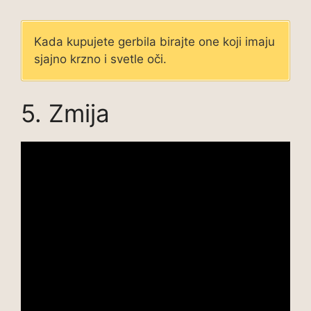
Kada kupujete gerbila birajte one koji imaju
sjajno krzno i svetle oči.
5. Zmija