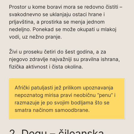
Prostor u kome boravi mora se redovno čistiti –
svakodnevno se uklanjaju ostaci hrane i
prljavština, a prostirka se menja jednom
nedeljno. Ponekad se može okupati u mlakoj
vodi, uz nežno pranje.
Živi u proseku četiri do šest godina, a za
njegovo zdravlje najvažniji su pravilna ishrana,
fizička aktivnost i čista okolina.
Afrički patuljasti jež prilikom upoznavanja
nepoznatog mirisa pravi neobičnu “penu” i
razmazuje je po svojim bodljama što se
smatra načinom samoodbrane.
2. Degu – čileanska