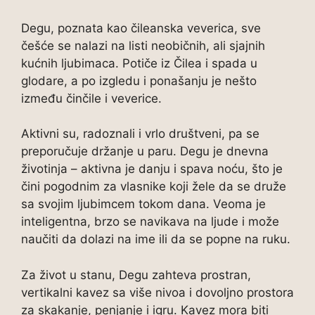
Degu, poznata kao čileanska veverica, sve
češće se nalazi na listi neobičnih, ali sjajnih
kućnih ljubimaca. Potiče iz Čilea i spada u
glodare, a po izgledu i ponašanju je nešto
između činčile i veverice.
Aktivni su, radoznali i vrlo društveni, pa se
preporučuje držanje u paru. Degu je dnevna
životinja – aktivna je danju i spava noću, što je
čini pogodnim za vlasnike koji žele da se druže
sa svojim ljubimcem tokom dana. Veoma je
inteligentna, brzo se navikava na ljude i može
naučiti da dolazi na ime ili da se popne na ruku.
Za život u stanu, Degu zahteva prostran,
vertikalni kavez sa više nivoa i dovoljno prostora
za skakanje, penjanje i igru. Kavez mora biti