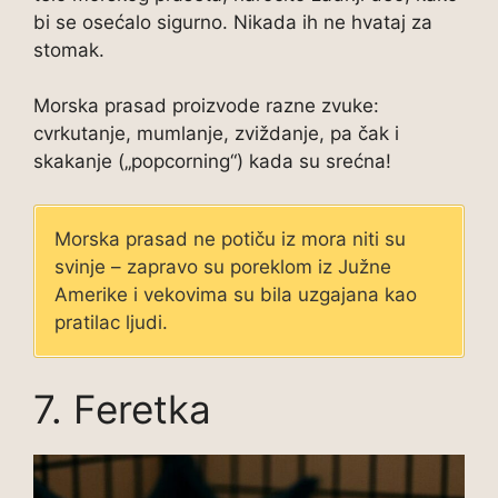
bi se osećalo sigurno. Nikada ih ne hvataj za
stomak.
Morska prasad proizvode razne zvuke:
cvrkutanje, mumlanje, zviždanje, pa čak i
skakanje („popcorning“) kada su srećna!
Morska prasad ne potiču iz mora niti su
svinje – zapravo su poreklom iz Južne
Amerike i vekovima su bila uzgajana kao
pratilac ljudi.
7. Feretka