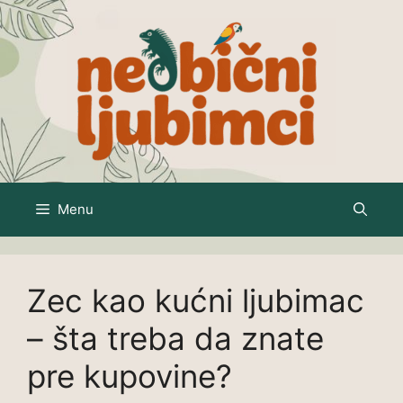
Skip
to
content
Menu
Zec kao kućni ljubimac
– šta treba da znate
pre kupovine?