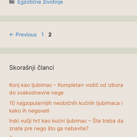
Categories
Egzotične životinje
Page
Page
←
Previous
1
2
Skorašnji članci
Konj kao ljubimac – Kompletan vodič od izbora
do svakodnevne nege
10 najpopularnijih neobičnih kućnih ljubimaca i
kako ih negovati
Irski vučji hrt kao kućni ljubimac – Šta treba da
znate pre nego što ga nabavite?