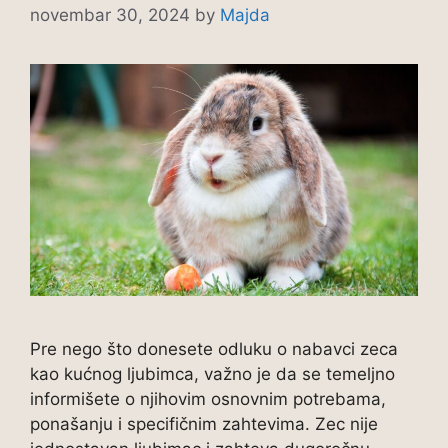
novembar 30, 2024
by
Majda
Pre nego što donesete odluku o nabavci zeca
kao kućnog ljubimca, važno je da se temeljno
informišete o njihovim osnovnim potrebama,
ponašanju i specifičnim zahtevima. Zec nije