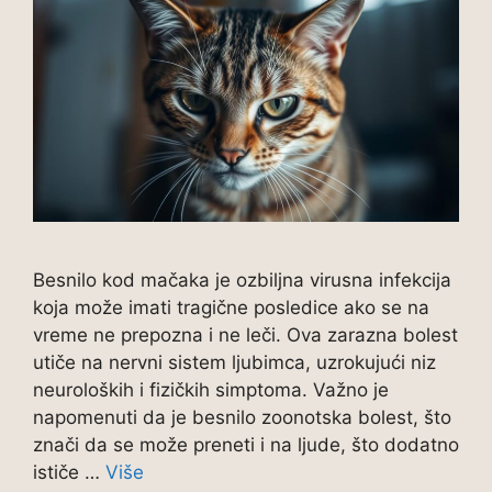
Besnilo kod mačaka je ozbiljna virusna infekcija
koja može imati tragične posledice ako se na
vreme ne prepozna i ne leči. Ova zarazna bolest
utiče na nervni sistem ljubimca, uzrokujući niz
neuroloških i fizičkih simptoma. Važno je
napomenuti da je besnilo zoonotska bolest, što
znači da se može preneti i na ljude, što dodatno
ističe …
Više