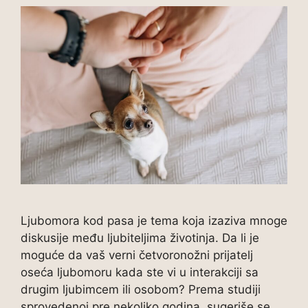
Ljubomora kod pasa je tema koja izaziva mnoge
diskusije među ljubiteljima životinja. Da li je
moguće da vaš verni četvoronožni prijatelj
oseća ljubomoru kada ste vi u interakciji sa
drugim ljubimcem ili osobom? Prema studiji
sprovedenoj pre nekoliko godina, sugeriše se