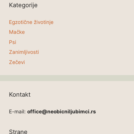
Kategorije
Egzotične životinje
Mačke
Psi
Zanimljivosti
Zečevi
Kontakt
E-mail:
office@neobicniljubimci.rs
Strane