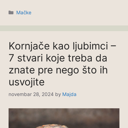
Categories
Mačke
Kornjače kao ljubimci –
7 stvari koje treba da
znate pre nego što ih
usvojite
novembar 28, 2024
by
Majda