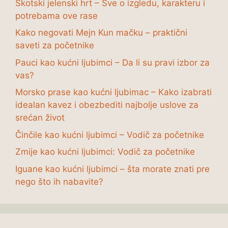
Škotski jelenski hrt – Sve o izgledu, karakteru i
potrebama ove rase
Kako negovati Mejn Kun mačku – praktični
saveti za početnike
Pauci kao kućni ljubimci – Da li su pravi izbor za
vas?
Morsko prase kao kućni ljubimac – Kako izabrati
idealan kavez i obezbediti najbolje uslove za
srećan život
Činčile kao kućni ljubimci – Vodič za početnike
Zmije kao kućni ljubimci: Vodič za početnike
Iguane kao kućni ljubimci – šta morate znati pre
nego što ih nabavite?