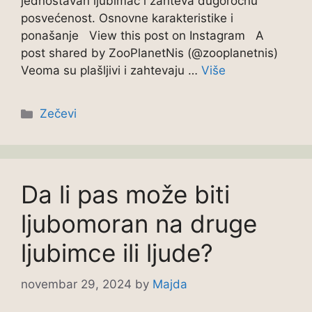
jednostavan ljubimac i zahteva dugoročnu
posvećenost. Osnovne karakteristike i
ponašanje View this post on Instagram A
post shared by ZooPlanetNis (@zooplanetnis)
Veoma su plašljivi i zahtevaju …
Više
Categories
Zečevi
Da li pas može biti
ljubomoran na druge
ljubimce ili ljude?
novembar 29, 2024
by
Majda