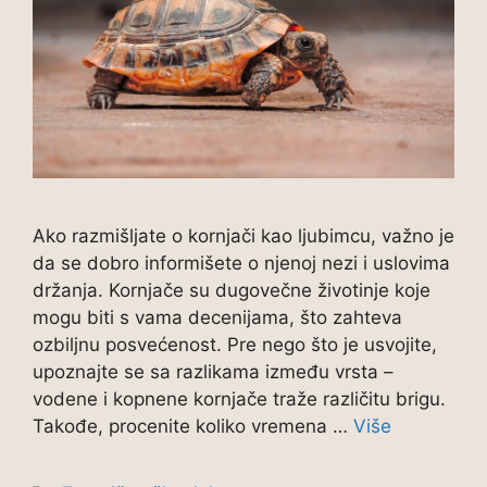
Ako razmišljate o kornjači kao ljubimcu, važno je
da se dobro informišete o njenoj nezi i uslovima
držanja. Kornjače su dugovečne životinje koje
mogu biti s vama decenijama, što zahteva
ozbiljnu posvećenost. Pre nego što je usvojite,
upoznajte se sa razlikama između vrsta –
vodene i kopnene kornjače traže različitu brigu.
Takođe, procenite koliko vremena …
Više