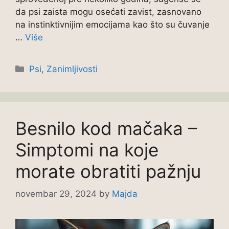
da psi zaista mogu osećati zavist, zasnovano
na instinktivnijim emocijama kao što su čuvanje
…
Više
Categories
Psi
,
Zanimljivosti
Besnilo kod mačaka –
Simptomi na koje
morate obratiti pažnju
novembar 29, 2024
by
Majda