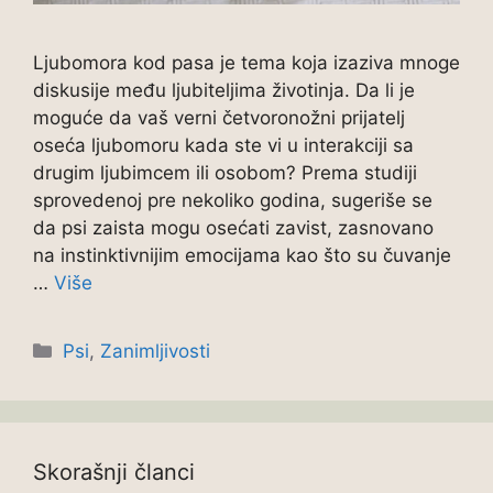
Ljubomora kod pasa je tema koja izaziva mnoge
diskusije među ljubiteljima životinja. Da li je
moguće da vaš verni četvoronožni prijatelj
oseća ljubomoru kada ste vi u interakciji sa
drugim ljubimcem ili osobom? Prema studiji
sprovedenoj pre nekoliko godina, sugeriše se
da psi zaista mogu osećati zavist, zasnovano
na instinktivnijim emocijama kao što su čuvanje
…
Više
Categories
Psi
,
Zanimljivosti
Skorašnji članci