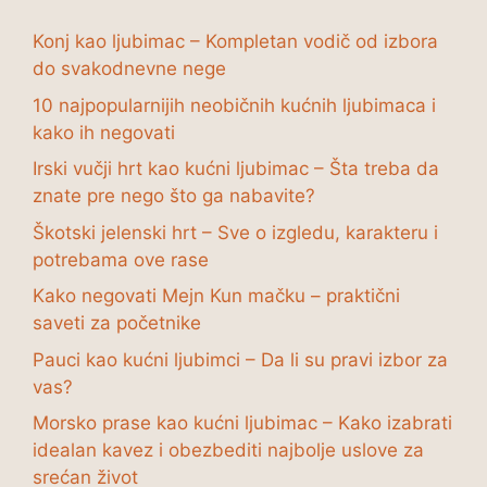
Konj kao ljubimac – Kompletan vodič od izbora
do svakodnevne nege
10 najpopularnijih neobičnih kućnih ljubimaca i
kako ih negovati
Irski vučji hrt kao kućni ljubimac – Šta treba da
znate pre nego što ga nabavite?
Škotski jelenski hrt – Sve o izgledu, karakteru i
potrebama ove rase
Kako negovati Mejn Kun mačku – praktični
saveti za početnike
Pauci kao kućni ljubimci – Da li su pravi izbor za
vas?
Morsko prase kao kućni ljubimac – Kako izabrati
idealan kavez i obezbediti najbolje uslove za
srećan život