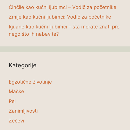
Činčile kao kućni ljubimci – Vodič za početnike
Zmije kao kućni ljubimci: Vodič za početnike
Iguane kao kućni ljubimci – šta morate znati pre
nego što ih nabavite?
Kategorije
Egzotične životinje
Mačke
Psi
Zanimljivosti
Zečevi